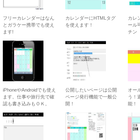
フリーカレンダーはなん
カレンダーにHTMLタグ
カレ
とガラケー携帯でも使え
を使えます！
ール
ます!
チン
iPhoneやAndroidでも使え
公開したいページは公開
オー
ます。仕事や旅行先で確
ページ発行機能で一般公
う！
認も書き込みもＯＫ。
開！
能！