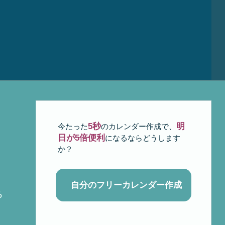
5秒
明
今たった
のカレンダー作成で、
日が5倍便利
になるならどうします
か？
自分のフリーカレンダー作成
る